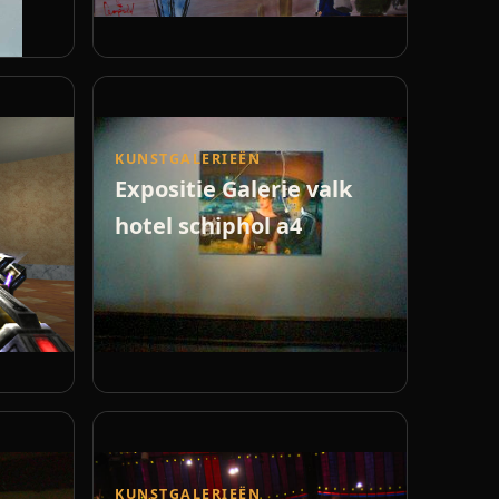
KUNSTGALERIEËN
Expositie Galerie valk
hotel schiphol a4
KUNSTGALERIEËN