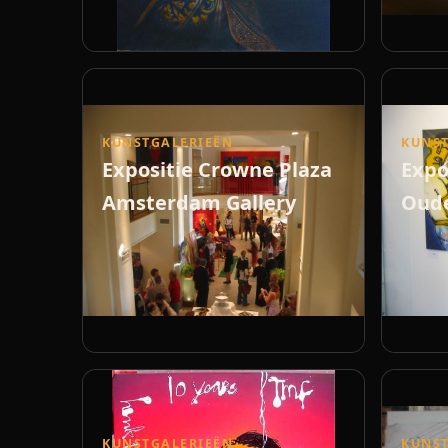
KUNSTGALERIEËN
KUNST
Expositie Crowne Plaza
Expo
Amsterdam Gallery
Oude
KUNSTGALERIEËN
KUNST