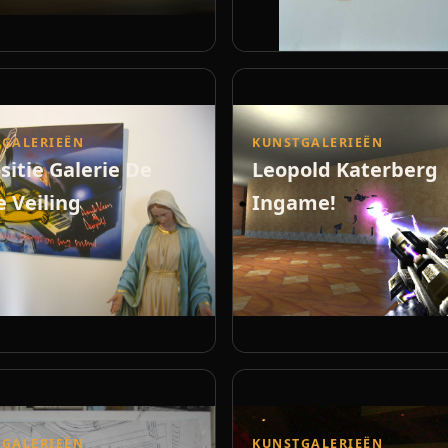
GALERIEËN
KUNSTGALERIEËN
sitie Galerie De
Leopold Katerberg
 Veiling
Ingame!
GALERIEËN
KUNSTGALERIEËN