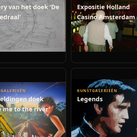
ery van het doek 'De
Expositie Holland
edraal'
Casino Amsterdam
GALERIEËN
KUNSTGALERIEËN
eldingen doek
Legends
e me to the river'