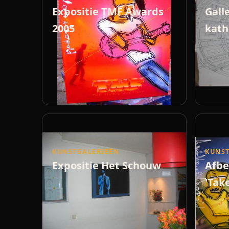
Expositie TMF Awards
Gall
2005
kath
KUNSTGALERIEËN
KUNST
Expositie Het Schouw
Afbe
'Tak