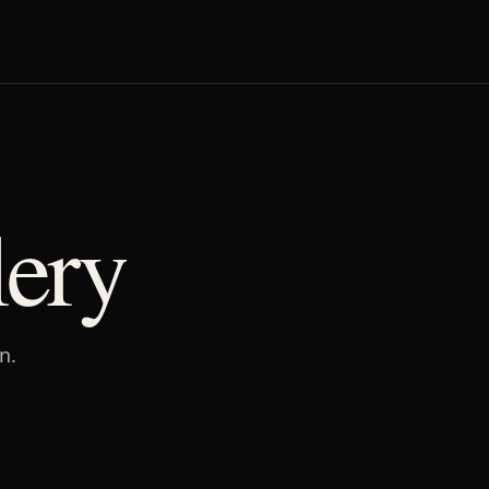
lery
n.