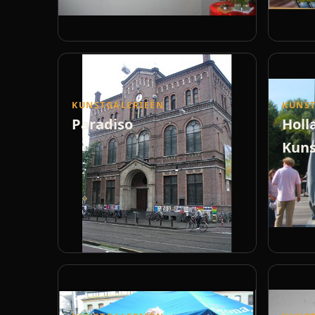
KUNSTGALERIEËN
KUNST
Paradiso
Holl
Kuns