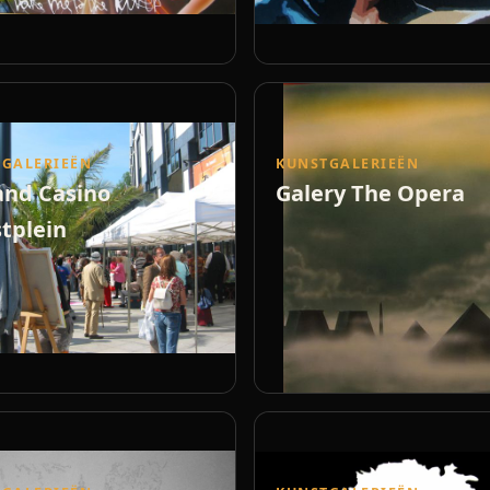
GALERIEËN
KUNSTGALERIEËN
and Casino
Galery The Opera
tplein