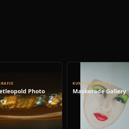
GRAFIE
KUNSTGALERIEËN
etleopold Photo
Maskerade Gallery
ery