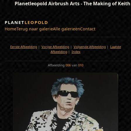
Planetleopold Airbrush Arts - The Making of Keit
PLANET
LEOPOLD
Home
Terug naar galerie
Alle galerieën
Contact
Eerste Afbeelding
|
Vorige Afbeelding
|
Volgende Afbeelding
|
Laatste
Afbeelding
|
Index
Afbeelding
006
van
010