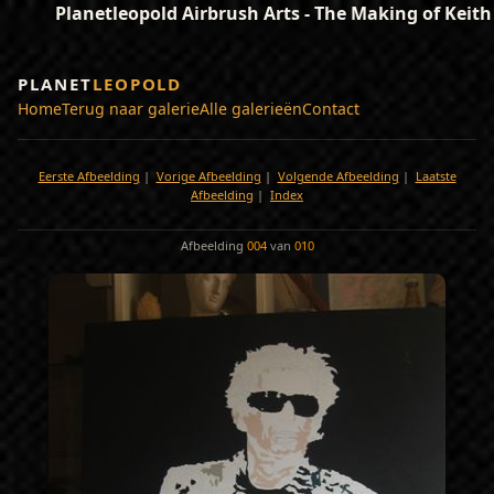
Planetleopold Airbrush Arts - The Making of Keit
PLANET
LEOPOLD
Home
Terug naar galerie
Alle galerieën
Contact
Eerste Afbeelding
|
Vorige Afbeelding
|
Volgende Afbeelding
|
Laatste
Afbeelding
|
Index
Afbeelding
004
van
010