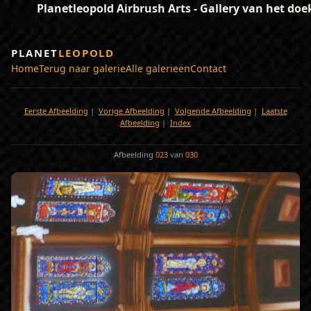
Planetleopold Airbrush Arts - Gallery van het doe
PLANET
LEOPOLD
Home
Terug naar galerie
Alle galerieën
Contact
Eerste Afbeelding
|
Vorige Afbeelding
|
Volgende Afbeelding
|
Laatste
Afbeelding
|
Index
Afbeelding
023
van
030